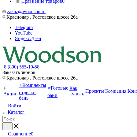
Сравнение товаров
0
zakaz@woodson.ru
Краснодар , Ростовское шоссе 26а
Telegram
YouTube
Яндекс.Дзен
8 (800) 555-10-58
Заказать звонок
Краснодар , Ростовское шоссе 26а
⭐Комплекты
⭐Готовые
Как
Проекты
Компания
Кон
отделки
Акции
купить
бани
бань
Войти
Каталог
Сравнение
0