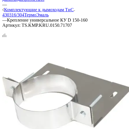
—
Комплектующие к дымоходам ТиС
430
316/304
ТермоЭмаль
—
Крепление универсальное КУ D 150-160
Артикул:
TS.KMP.KRU.0150.71707