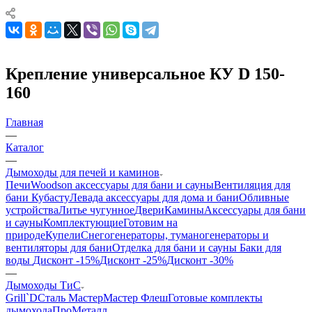
Крепление универсальное КУ D 150-
160
Главная
—
Каталог
—
Дымоходы для печей и каминов
Печи
Woodson аксессуары для бани и сауны
Вентиляция для
бани Кубасту
Левада аксессуары для дома и бани
Обливные
устройства
Литье чугунное
Двери
Камины
Аксессуары для бани
и сауны
Комплектующие
Готовим на
природе
Купели
Снегогенераторы, туманогенераторы и
вентиляторы для бани
Отделка для бани и сауны
Баки для
воды
Дисконт -15%
Дисконт -25%
Дисконт -30%
—
Дымоходы ТиС
Grill`D
Сталь Мастер
Мастер Флеш
Готовые комплекты
дымохода
ПроМеталл