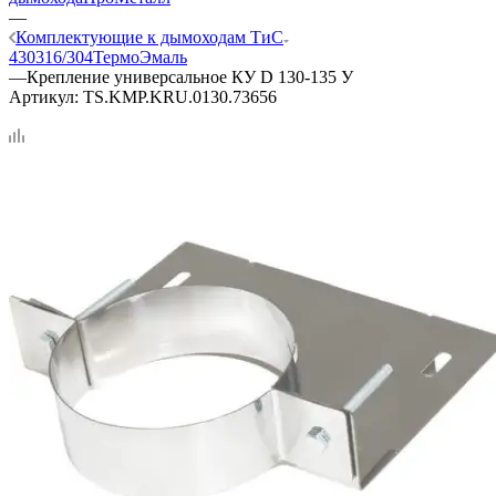
—
Комплектующие к дымоходам ТиС
430
316/304
ТермоЭмаль
—
Крепление универсальное КУ D 130-135 У
Артикул:
TS.KMP.KRU.0130.73656