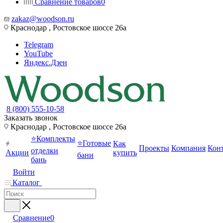
Сравнение товаров
0
zakaz@woodson.ru
Краснодар , Ростовское шоссе 26а
Telegram
YouTube
Яндекс.Дзен
8 (800) 555-10-58
Заказать звонок
Краснодар , Ростовское шоссе 26а
⭐Комплекты
⭐Готовые
Как
Проекты
Компания
Кон
отделки
Акции
купить
бани
бань
Войти
Каталог
Сравнение
0