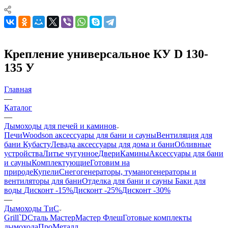
Крепление универсальное КУ D 130-
135 У
Главная
—
Каталог
—
Дымоходы для печей и каминов
Печи
Woodson аксессуары для бани и сауны
Вентиляция для
бани Кубасту
Левада аксессуары для дома и бани
Обливные
устройства
Литье чугунное
Двери
Камины
Аксессуары для бани
и сауны
Комплектующие
Готовим на
природе
Купели
Снегогенераторы, туманогенераторы и
вентиляторы для бани
Отделка для бани и сауны
Баки для
воды
Дисконт -15%
Дисконт -25%
Дисконт -30%
—
Дымоходы ТиС
Grill`D
Сталь Мастер
Мастер Флеш
Готовые комплекты
дымохода
ПроМеталл