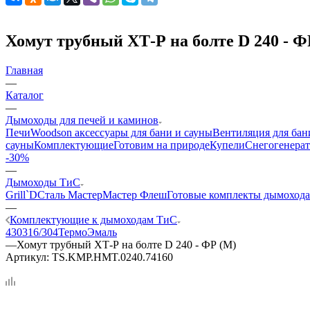
Хомут трубный ХТ-Р на болте D 240 - Ф
Главная
—
Каталог
—
Дымоходы для печей и каминов
Печи
Woodson аксессуары для бани и сауны
Вентиляция для бан
сауны
Комплектующие
Готовим на природе
Купели
Снегогенерат
-30%
—
Дымоходы ТиС
Grill`D
Сталь Мастер
Мастер Флеш
Готовые комплекты дымохода
—
Комплектующие к дымоходам ТиС
430
316/304
ТермоЭмаль
—
Хомут трубный ХТ-Р на болте D 240 - ФР (М)
Артикул:
TS.KMP.HMT.0240.74160