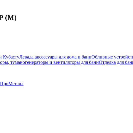
Р (М)
и Кубасту
Левада аксессуары для дома и бани
Обливные устройст
оры, туманогенераторы и вентиляторы для бани
Отделка для бан
ПроМеталл