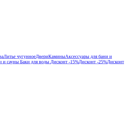
ва
Литье чугунное
Двери
Камины
Аксессуары для бани и
и и сауны
Баки для воды
Дисконт -15%
Дисконт -25%
Дисконт