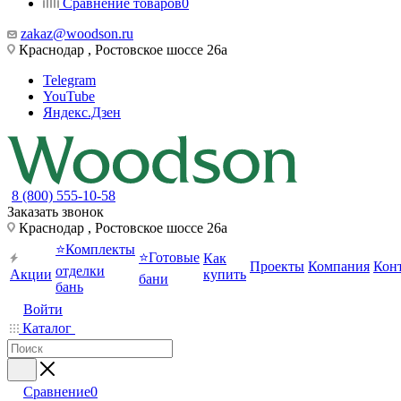
Сравнение товаров
0
zakaz@woodson.ru
Краснодар , Ростовское шоссе 26а
Telegram
YouTube
Яндекс.Дзен
8 (800) 555-10-58
Заказать звонок
Краснодар , Ростовское шоссе 26а
⭐Комплекты
⭐Готовые
Как
Проекты
Компания
Кон
отделки
Акции
купить
бани
бань
Войти
Каталог
Сравнение
0