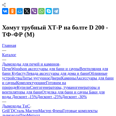
Хомут трубный ХТ-Р на болте D 200 -
ТФ-ФР (М)
Главная
—
Каталог
—
Дымоходы для печей и каминов
Печи
Woodson аксессуары для бани и сауны
Вентиляция для
бани Кубасту
Левада аксессуары для дома и бани
Обливные
устройства
Литье чугунное
Двери
Камины
Аксессуары для бани
и сауны
Комплектующие
Готовим на
природе
Купели
Снегогенераторы, туманогенераторы и
вентиляторы для бани
Отделка для бани и сауны
Баки для
воды
Дисконт -15%
Дисконт -25%
Дисконт -30%
—
Дымоходы ТиС
Grill`D
Сталь Мастер
Мастер Флеш
Готовые комплекты
дымохода
ПроМеталл