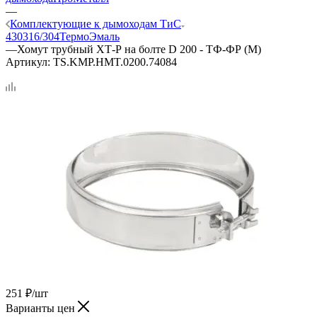
—
Комплектующие к дымоходам ТиС
430
316/304
ТермоЭмаль
—
Хомут трубный ХТ-Р на болте D 200 - ТФ-ФР (М)
Артикул:
TS.KMP.HMT.0200.74084
251
₽
/шт
Варианты цен