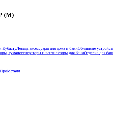
Р (М)
и Кубасту
Левада аксессуары для дома и бани
Обливные устройст
оры, туманогенераторы и вентиляторы для бани
Отделка для бан
ПроМеталл