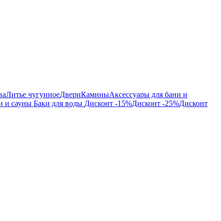
ва
Литье чугунное
Двери
Камины
Аксессуары для бани и
и и сауны
Баки для воды
Дисконт -15%
Дисконт -25%
Дисконт