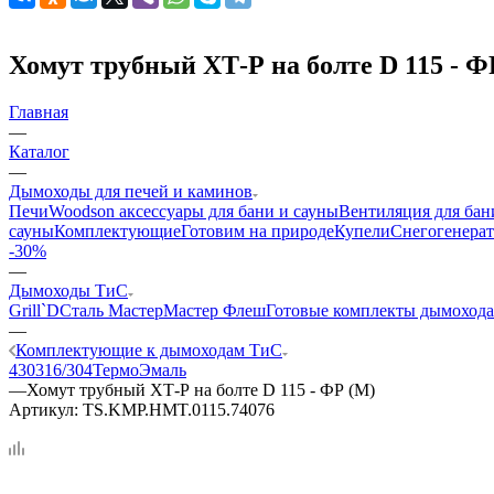
Хомут трубный ХТ-Р на болте D 115 - Ф
Главная
—
Каталог
—
Дымоходы для печей и каминов
Печи
Woodson аксессуары для бани и сауны
Вентиляция для бан
сауны
Комплектующие
Готовим на природе
Купели
Снегогенерат
-30%
—
Дымоходы ТиС
Grill`D
Сталь Мастер
Мастер Флеш
Готовые комплекты дымохода
—
Комплектующие к дымоходам ТиС
430
316/304
ТермоЭмаль
—
Хомут трубный ХТ-Р на болте D 115 - ФР (М)
Артикул:
TS.KMP.HMT.0115.74076