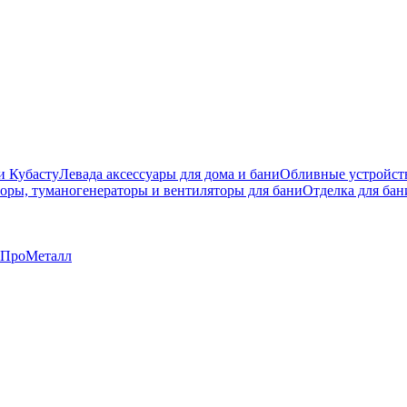
и Кубасту
Левада аксессуары для дома и бани
Обливные устройст
оры, туманогенераторы и вентиляторы для бани
Отделка для бан
ПроМеталл