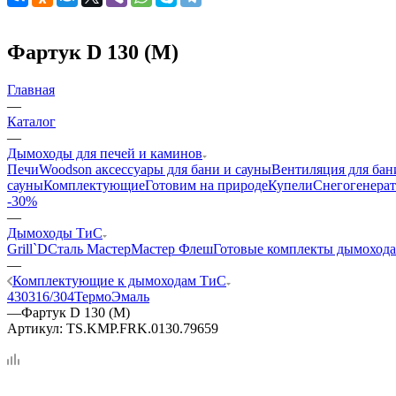
Фартук D 130 (М)
Главная
—
Каталог
—
Дымоходы для печей и каминов
Печи
Woodson аксессуары для бани и сауны
Вентиляция для бан
сауны
Комплектующие
Готовим на природе
Купели
Снегогенерат
-30%
—
Дымоходы ТиС
Grill`D
Сталь Мастер
Мастер Флеш
Готовые комплекты дымохода
—
Комплектующие к дымоходам ТиС
430
316/304
ТермоЭмаль
—
Фартук D 130 (М)
Артикул:
TS.KMP.FRK.0130.79659