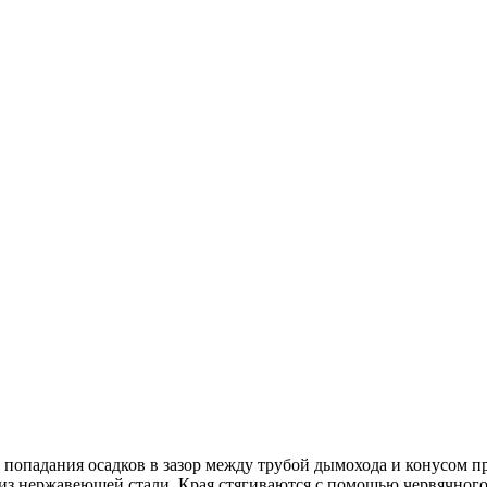
 попадания осадков в зазор между трубой дымохода и конусом пр
 из нержавеющей стали. Края стягиваются с помощью червячного