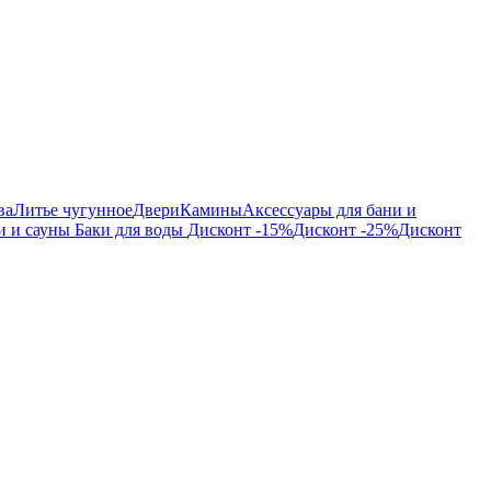
ва
Литье чугунное
Двери
Камины
Аксессуары для бани и
и и сауны
Баки для воды
Дисконт -15%
Дисконт -25%
Дисконт