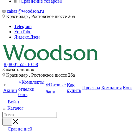
Сравнение товаров
0
zakaz@woodson.ru
Краснодар , Ростовское шоссе 26а
Telegram
YouTube
Яндекс.Дзен
8 (800) 555-10-58
Заказать звонок
Краснодар , Ростовское шоссе 26а
⭐Комплекты
⭐Готовые
Как
Проекты
Компания
Кон
отделки
Акции
купить
бани
бань
Войти
Каталог
Сравнение
0