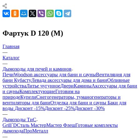
Фартук D 120 (М)
Главная
—
Каталог
—
Дымоходы для печей и каминов
Печи
Woodson аксессуары для бани и сауны
Вентиляция для
бани Кубасту
Левада аксессуары для дома и бани
Обливные
устройства
Литье чугунное
Двери
Камины
Аксессуары для бани
и сауны
Комплектующие
Готовим на
природе
Купели
Снегогенераторы, туманогенераторы и
вентиляторы для бани
Отделка для бани и сауны
Баки для
воды
Дисконт -15%
Дисконт -25%
Дисконт -30%
—
Дымоходы ТиС
Grill`D
Сталь Мастер
Мастер Флеш
Готовые комплекты
дымохода
ПроМеталл
—