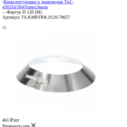
Комплектующие к дымоходам ТиС
430
316/304
ТермоЭмаль
—
Фартук D 120 (М)
Артикул:
TS.KMP.FRK.0120.79657
461
₽
/шт
Варианты цен