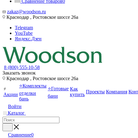
Сравнение товаров
0
zakaz@woodson.ru
Краснодар , Ростовское шоссе 26а
Telegram
YouTube
Яндекс.Дзен
8 (800) 555-10-58
Заказать звонок
Краснодар , Ростовское шоссе 26а
⭐Комплекты
⭐Готовые
Как
Проекты
Компания
Кон
отделки
Акции
купить
бани
бань
Войти
Каталог
Сравнение
0