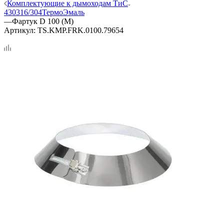
Комплектующие к дымоходам ТиС
430
316/304
ТермоЭмаль
—
Фартук D 100 (М)
Артикул:
TS.KMP.FRK.0100.79654