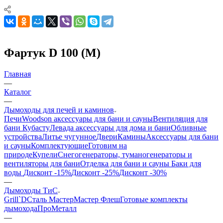
Фартук D 100 (М)
Главная
—
Каталог
—
Дымоходы для печей и каминов
Печи
Woodson аксессуары для бани и сауны
Вентиляция для
бани Кубасту
Левада аксессуары для дома и бани
Обливные
устройства
Литье чугунное
Двери
Камины
Аксессуары для бани
и сауны
Комплектующие
Готовим на
природе
Купели
Снегогенераторы, туманогенераторы и
вентиляторы для бани
Отделка для бани и сауны
Баки для
воды
Дисконт -15%
Дисконт -25%
Дисконт -30%
—
Дымоходы ТиС
Grill`D
Сталь Мастер
Мастер Флеш
Готовые комплекты
дымохода
ПроМеталл
—