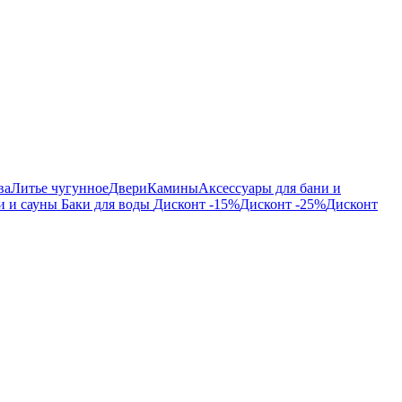
ва
Литье чугунное
Двери
Камины
Аксессуары для бани и
и и сауны
Баки для воды
Дисконт -15%
Дисконт -25%
Дисконт