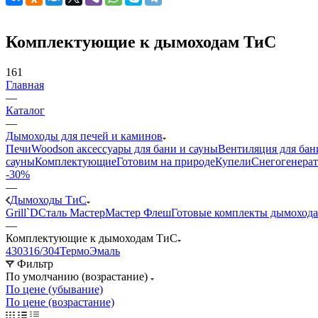
Комплектующие к дымоходам ТиС
161
Главная
—
Каталог
—
Дымоходы для печей и каминов
Печи
Woodson аксессуары для бани и сауны
Вентиляция для бан
сауны
Комплектующие
Готовим на природе
Купели
Снегогенерат
-30%
—
Дымоходы ТиС
Grill`D
Сталь Мастер
Мастер Флеш
Готовые комплекты дымохода
—
Комплектующие к дымоходам ТиС
430
316/304
ТермоЭмаль
Фильтр
По умолчанию (возрастание)
По цене (убывание)
По цене (возрастание)