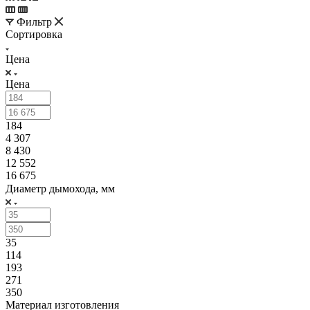
Фильтр
Сортировка
Цена
Цена
184
4 307
8 430
12 552
16 675
Диаметр дымохода, мм
35
114
193
271
350
Материал изготовления