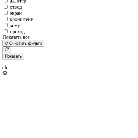
адаптер
отвод
экран
кронштейн
хомут
проход
Показать все
Очистить фильтр
Показать