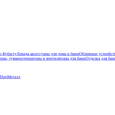
и Кубасту
Левада аксессуары для дома и бани
Обливные устройст
оры, туманогенераторы и вентиляторы для бани
Отделка для бан
ПроМеталл