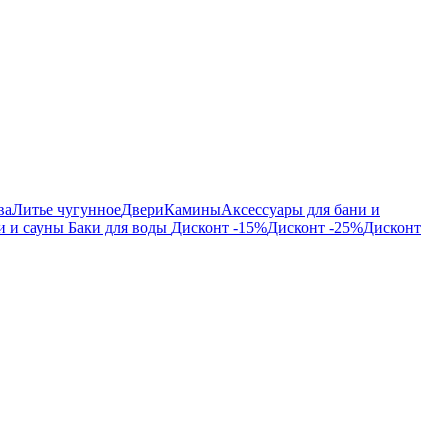
ва
Литье чугунное
Двери
Камины
Аксессуары для бани и
и и сауны
Баки для воды
Дисконт -15%
Дисконт -25%
Дисконт