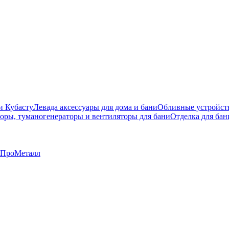
и Кубасту
Левада аксессуары для дома и бани
Обливные устройст
оры, туманогенераторы и вентиляторы для бани
Отделка для бан
ПроМеталл