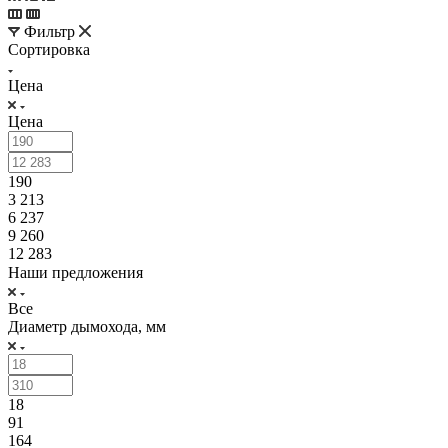
Фильтр
Сортировка
Цена
Цена
190
3 213
6 237
9 260
12 283
Наши предложения
Все
Диаметр дымохода, мм
18
91
164