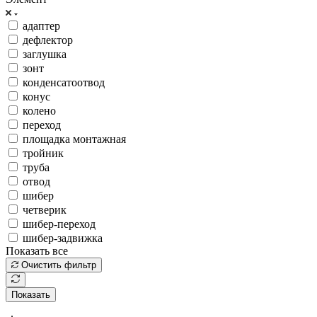
адаптер
дефлектор
заглушка
зонт
конденсатоотвод
конус
колено
переход
площадка монтажная
тройник
труба
отвод
шибер
четверик
шибер-переход
шибер-задвижка
Показать все
Очистить фильтр
Показать