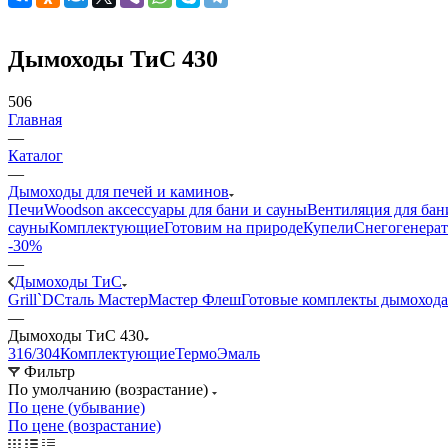
Дымоходы ТиС 430
506
Главная
—
Каталог
—
Дымоходы для печей и каминов
Печи
Woodson аксессуары для бани и сауны
Вентиляция для бан
сауны
Комплектующие
Готовим на природе
Купели
Снегогенерат
-30%
—
Дымоходы ТиС
Grill`D
Сталь Мастер
Мастер Флеш
Готовые комплекты дымохода
—
Дымоходы ТиС 430
316/304
Комплектующие
ТермоЭмаль
Фильтр
По умолчанию (возрастание)
По цене (убывание)
По цене (возрастание)