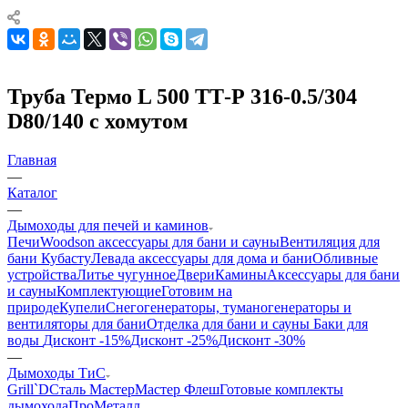
Труба Термо L 500 ТТ-Р 316-0.5/304
D80/140 с хомутом
Главная
—
Каталог
—
Дымоходы для печей и каминов
Печи
Woodson аксессуары для бани и сауны
Вентиляция для
бани Кубасту
Левада аксессуары для дома и бани
Обливные
устройства
Литье чугунное
Двери
Камины
Аксессуары для бани
и сауны
Комплектующие
Готовим на
природе
Купели
Снегогенераторы, туманогенераторы и
вентиляторы для бани
Отделка для бани и сауны
Баки для
воды
Дисконт -15%
Дисконт -25%
Дисконт -30%
—
Дымоходы ТиС
Grill`D
Сталь Мастер
Мастер Флеш
Готовые комплекты
дымохода
ПроМеталл