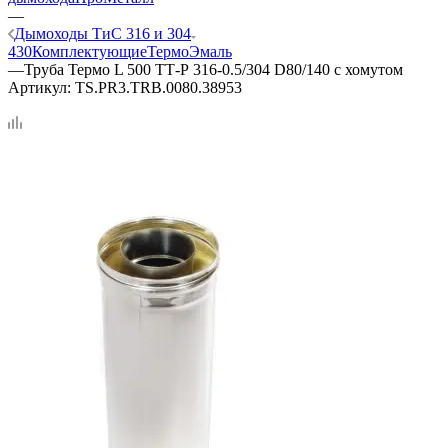
—
Дымоходы ТиС 316 и 304
430
Комплектующие
ТермоЭмаль
—
Труба Термо L 500 ТТ-Р 316-0.5/304 D80/140 с хомутом
Артикул:
TS.PR3.TRB.0080.38953