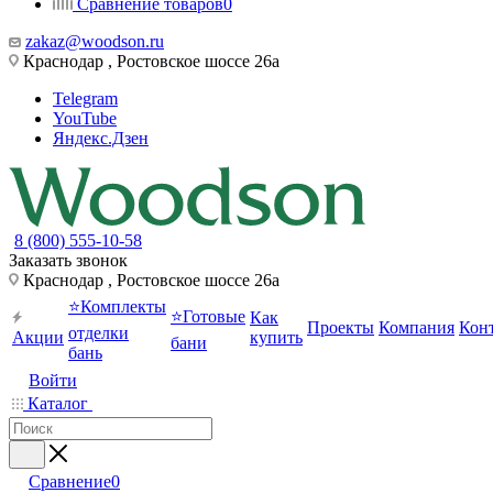
Сравнение товаров
0
zakaz@woodson.ru
Краснодар , Ростовское шоссе 26а
Telegram
YouTube
Яндекс.Дзен
8 (800) 555-10-58
Заказать звонок
Краснодар , Ростовское шоссе 26а
⭐Комплекты
⭐Готовые
Как
Проекты
Компания
Кон
отделки
Акции
купить
бани
бань
Войти
Каталог
Сравнение
0