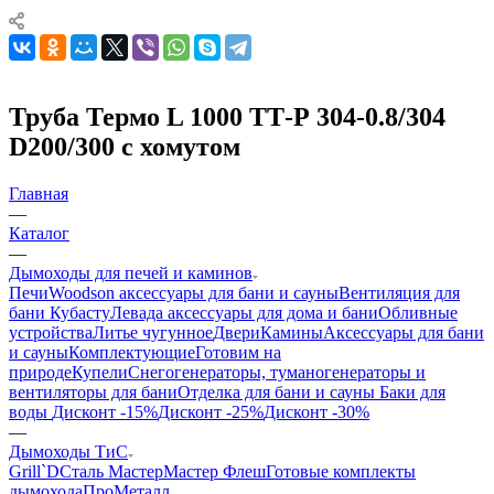
Труба Термо L 1000 ТТ-Р 304-0.8/304
D200/300 с хомутом
Главная
—
Каталог
—
Дымоходы для печей и каминов
Печи
Woodson аксессуары для бани и сауны
Вентиляция для
бани Кубасту
Левада аксессуары для дома и бани
Обливные
устройства
Литье чугунное
Двери
Камины
Аксессуары для бани
и сауны
Комплектующие
Готовим на
природе
Купели
Снегогенераторы, туманогенераторы и
вентиляторы для бани
Отделка для бани и сауны
Баки для
воды
Дисконт -15%
Дисконт -25%
Дисконт -30%
—
Дымоходы ТиС
Grill`D
Сталь Мастер
Мастер Флеш
Готовые комплекты
дымохода
ПроМеталл