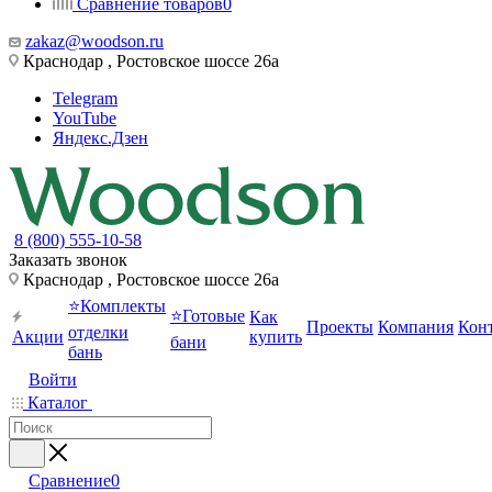
Сравнение товаров
0
zakaz@woodson.ru
Краснодар , Ростовское шоссе 26а
Telegram
YouTube
Яндекс.Дзен
8 (800) 555-10-58
Заказать звонок
Краснодар , Ростовское шоссе 26а
⭐Комплекты
⭐Готовые
Как
Проекты
Компания
Кон
отделки
Акции
купить
бани
бань
Войти
Каталог
Сравнение
0