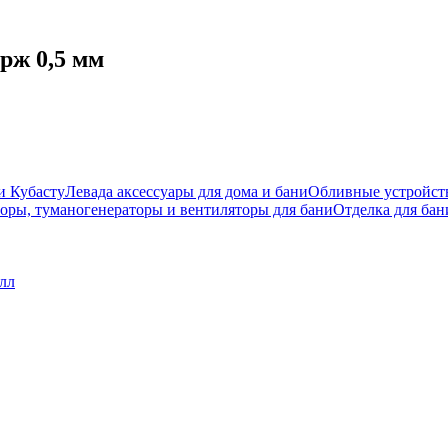
рж 0,5 мм
и Кубасту
Левада аксессуары для дома и бани
Обливные устройст
оры, туманогенераторы и вентиляторы для бани
Отделка для бан
лл