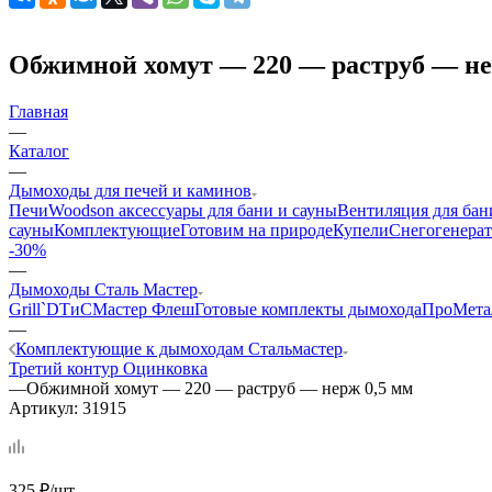
Обжимной хомут — 220 — раструб — не
Главная
—
Каталог
—
Дымоходы для печей и каминов
Печи
Woodson аксессуары для бани и сауны
Вентиляция для бан
сауны
Комплектующие
Готовим на природе
Купели
Снегогенерат
-30%
—
Дымоходы Сталь Мастер
Grill`D
ТиС
Мастер Флеш
Готовые комплекты дымохода
ПроМета
—
Комплектующие к дымоходам Стальмастер
Третий контур
Оцинковка
—
Обжимной хомут — 220 — раструб — нерж 0,5 мм
Артикул:
31915
325
₽
/шт