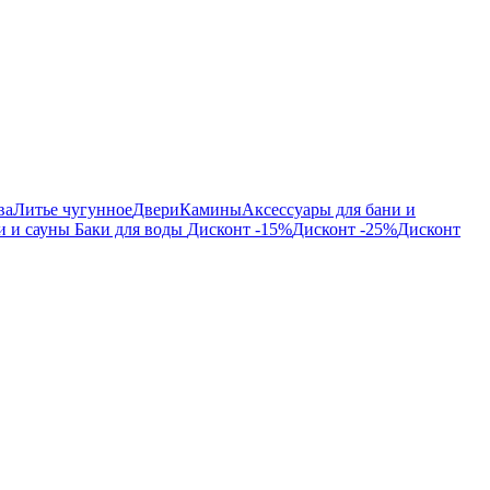
ва
Литье чугунное
Двери
Камины
Аксессуары для бани и
и и сауны
Баки для воды
Дисконт -15%
Дисконт -25%
Дисконт