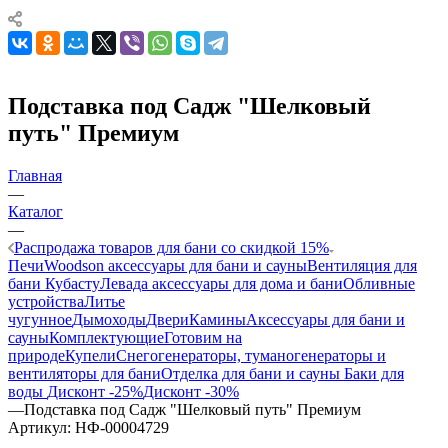
Подставка под Садж "Шелковый
путь" Премиум
Главная
—
Каталог
—
Распродажа товаров для бани со скидкой 15%
Печи
Woodson аксессуары для бани и сауны
Вентиляция для
бани Кубасту
Левада аксессуары для дома и бани
Обливные
устройства
Литье
чугунное
Дымоходы
Двери
Камины
Аксессуары для бани и
сауны
Комплектующие
Готовим на
природе
Купели
Снегогенераторы, туманогенераторы и
вентиляторы для бани
Отделка для бани и сауны
Баки для
воды
Дисконт -25%
Дисконт -30%
—
Подставка под Садж "Шелковый путь" Премиум
Артикул:
НФ-00004729