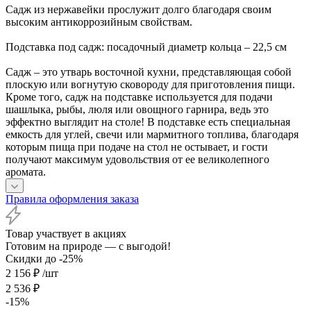
Садж из нержавейки прослужит долго благодаря своим
высоким антикоррозийным свойствам.
Подставка под садж: посадочный диаметр кольца – 22,5 см
Садж – это утварь восточной кухни, представляющая собой
плоскую или вогнутую сковороду для приготовления пищи.
Кроме того, садж на подставке используется для подачи
шашлыка, рыбы, люля или овощного гарнира, ведь это
эффектно выглядит на столе! В подставке есть специальная
емкость для углей, свечи или мармитного топлива, благодаря
которым пища при подаче на стол не остывает, и гости
получают максимум удовольствия от ее великолепного
аромата.
Правила оформления заказа
Товар участвует в акциях
Готовим на природе — с выгодой!
Скидки до -25%
2 156
₽
/шт
2 536
₽
-
15
%