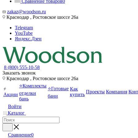
Сравнение товаров
0
zakaz@woodson.ru
Краснодар , Ростовское шоссе 26а
Telegram
YouTube
Яндекс.Дзен
8 (800) 555-10-58
Заказать звонок
Краснодар , Ростовское шоссе 26а
⭐Комплекты
⭐Готовые
Как
Проекты
Компания
Кон
отделки
Акции
купить
бани
бань
Войти
Каталог
Сравнение
0