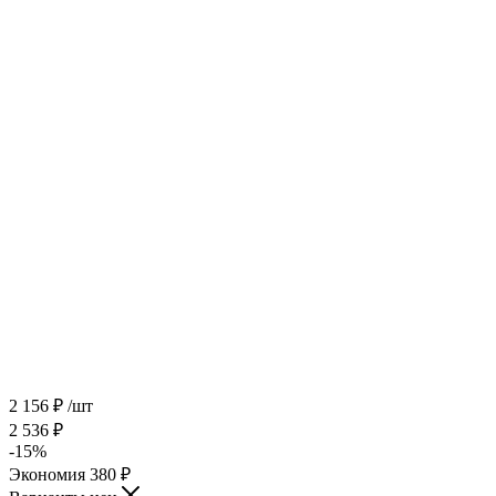
2 156
₽
/шт
2 536
₽
-
15
%
Экономия
380
₽