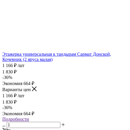
Этажерка универсальная к тандырам Сармат Донской,
Кочевник (2 яруса малая)
1 166
₽
/шт
1 830
₽
-
36
%
Экономия
664
₽
Варианты цен
1 166
₽
/шт
1 830
₽
-
36
%
Экономия
664
₽
Подробности