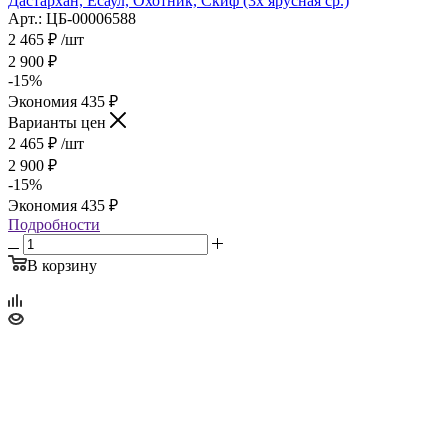
Дастархан, Есаул, Охотник, Скиф (3х ярусная ср.)
Арт.: ЦБ-00006588
2 465
₽
/шт
2 900
₽
-
15
%
Экономия
435
₽
Варианты цен
2 465
₽
/шт
2 900
₽
-
15
%
Экономия
435
₽
Подробности
В корзину