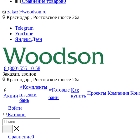
Сравнение товаров
0
zakaz@woodson.ru
Краснодар , Ростовское шоссе 26а
Telegram
YouTube
Яндекс.Дзен
8 (800) 555-10-58
Заказать звонок
Краснодар , Ростовское шоссе 26а
⭐Комплекты
⭐Готовые
Как
Проекты
Компания
Кон
отделки
Акции
купить
бани
бань
Войти
Каталог
Сравнение
0