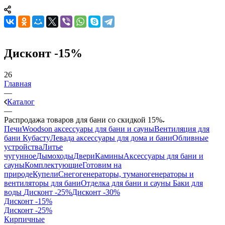
Дисконт -15%
26
Главная
—
Каталог
—
Распродажа товаров для бани со скидкой 15%
Печи
Woodson аксессуары для бани и сауны
Вентиляция для
бани Кубасту
Левада аксессуары для дома и бани
Обливные
устройства
Литье
чугунное
Дымоходы
Двери
Камины
Аксессуары для бани и
сауны
Комплектующие
Готовим на
природе
Купели
Снегогенераторы, туманогенераторы и
вентиляторы для бани
Отделка для бани и сауны
Баки для
воды
Дисконт -25%
Дисконт -30%
Дисконт -15%
Дисконт -25%
Кирпичные