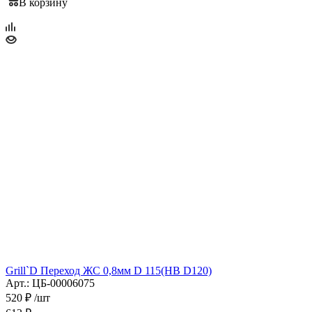
В корзину
Grill`D Переход ЖС 0,8мм D 115(HB D120)
Арт.: ЦБ-00006075
520
₽
/шт