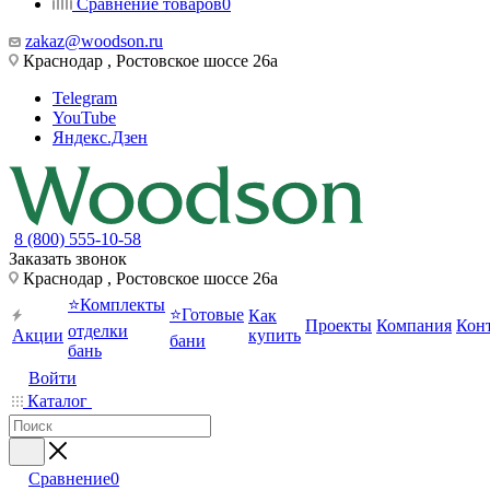
Сравнение товаров
0
zakaz@woodson.ru
Краснодар , Ростовское шоссе 26а
Telegram
YouTube
Яндекс.Дзен
8 (800) 555-10-58
Заказать звонок
Краснодар , Ростовское шоссе 26а
⭐Комплекты
⭐Готовые
Как
Проекты
Компания
Кон
отделки
Акции
купить
бани
бань
Войти
Каталог
Сравнение
0