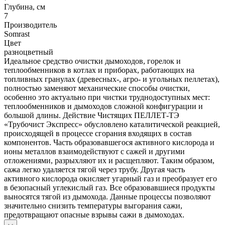
Глубина, см
7
Производитель
Somrast
Цвет
разноцветный
Идеальное средство очистки дымоходов, горелок и
теплообменников в котлах и приборах, работающих на
топливных гранулах (древесных-, агро- и угольных пеллетах),
полностью заменяют механические способы очистки,
особенно это актуально при чистки труднодоступных мест:
теплообменников и дымоходов сложной конфигурации и
большой длины. Действие Чистящих ПЕЛЛЕТ-ТЭ
«Трубочист Экспресс» обусловлено каталитической реакцией,
происходящей в процессе сгорания входящих в состав
компонентов. Часть образовавшегося активного кислорода и
ионы металлов взаимодействуют с сажей и другими
отложениями, разрыхляют их и расщепляют. Таким образом,
сажа легко удаляется тягой через трубу. Другая часть
активного кислорода окисляет угарный газ и преобразует его
в безопасный углекислый газ. Все образовавшиеся продукты
выносятся тягой из дымохода. Данные процессы позволяют
значительно снизить температуры выгорания сажи,
предотвращают опасные взрывы сажи в дымоходах.