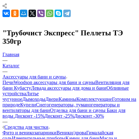
"Трубочист Экспресс" Пеллеты ТЭ
350гр
Главная
—
Каталог
—
Аксессуары для бани и сауны
Печи
Woodson аксессуары для бани и сауны
Вентиляция для
бани Кубасту
Левада аксессуары для дома и бани
Обливные
устройства
Литье
чугунное
Дымоходы
Двери
Камины
Комплектующие
Готовим на
природе
Купели
Снегогенераторы, туманогенераторы и
вентиляторы для бани
Отделка для бани и сауны
Баки для
воды
Дисконт -15%
Дисконт -25%
Дисконт -30%
—
Средства для чистки
Фито и веникозапарники
Веники/дрова
Гималайская
соль
Измерительные приборы
Камни для бани
Масла и