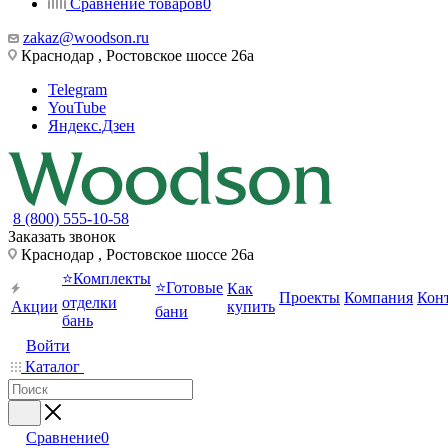
Сравнение товаров
0
zakaz@woodson.ru
Краснодар , Ростовское шоссе 26а
Telegram
YouTube
Яндекс.Дзен
8 (800) 555-10-58
Заказать звонок
Краснодар , Ростовское шоссе 26а
⭐Комплекты
⭐Готовые
Как
Проекты
Компания
Кон
отделки
Акции
купить
бани
бань
Войти
Каталог
Сравнение
0