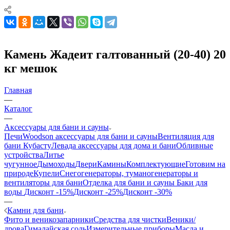
Камень Жадеит галтованный (20-40) 20
кг мешок
Главная
—
Каталог
—
Аксессуары для бани и сауны
Печи
Woodson аксессуары для бани и сауны
Вентиляция для
бани Кубасту
Левада аксессуары для дома и бани
Обливные
устройства
Литье
чугунное
Дымоходы
Двери
Камины
Комплектующие
Готовим на
природе
Купели
Снегогенераторы, туманогенераторы и
вентиляторы для бани
Отделка для бани и сауны
Баки для
воды
Дисконт -15%
Дисконт -25%
Дисконт -30%
—
Камни для бани
Фито и веникозапарники
Средства для чистки
Веники/
дрова
Гималайская соль
Измерительные приборы
Масла и