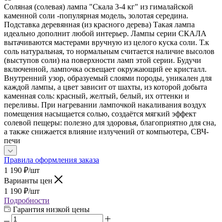
Соляная (солевая) лампа "Скала 3-4 кг" из гималайской
каменной соли -популярная модель, золотая середина.
Подставка деревянная (из красного дерева) Такая лампа
идеально дополнит любой интерьер. Лампы серии СКАЛА
вытачиваются мастерами вручную из целого куска соли. Т.к
соль натуральная, то нормальным считается наличие высолов
(выступов соли) на поверхности ламп этой серии. Будучи
включенной, лампочка освещает окружающий ее кристалл.
Внутренний узор, образуемый слоями породы, уникален для
каждой лампы, а цвет зависит от шахты, из которой добыта
каменная соль: красный, желтый, белый, их оттенки и
переливы. При нагревании лампочкой накаливания воздух
помещения насыщается солью, создаётся мягкий эффект
солевой пещеры: полезно для здоровья, благоприятно для сна,
а также снижается влияние излучений от компьютера, СВЧ-
печи
Правила оформления заказа
1 190
₽
/шт
Варианты цен
1 190
₽
/шт
Подробности
Гарантия низкой цены