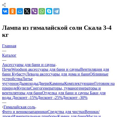
Лампа из гималайской соли Скала 3-4
кг
Главная
—
Каталог
—
Аксессуары для бани и сауны
Печи
Woodson аксессуары для бани и сауны
Вентиляция для
бани Кубасту
Левада аксессуары для дома и бани
Обливные
устройства
Литье
чугунное
Дымоходы
Двери
Камины
Комплектующие
Готовим на
природе
Купели
Снегогенераторы, туманогенераторы и
вентиляторы для бани
Отделка для бани и сауны
Баки для
воды
Дисконт -15%
Дисконт -25%
Дисконт -30%
—
Гималайская соль
Фито и веникозапарники
Средства для чистки
Веники/
дрова
Измерительные приборы
Камни для бани
Масла и