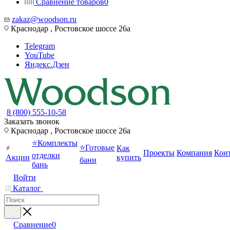
Сравнение товаров
0
zakaz@woodson.ru
Краснодар , Ростовское шоссе 26а
Telegram
YouTube
Яндекс.Дзен
8 (800) 555-10-58
Заказать звонок
Краснодар , Ростовское шоссе 26а
⭐Комплекты
⭐Готовые
Как
Проекты
Компания
Кон
отделки
Акции
купить
бани
бань
Войти
Каталог
Сравнение
0