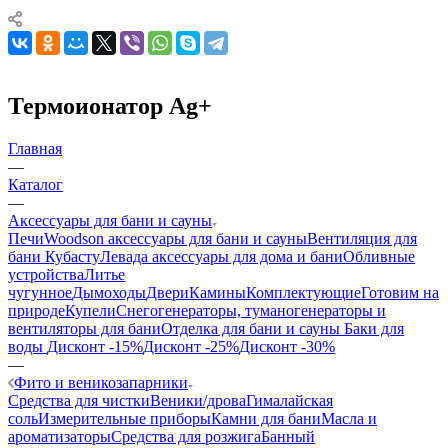
Термоионатор Ag+
Главная
—
Каталог
—
Аксессуары для бани и сауны
Печи
Woodson аксессуары для бани и сауны
Вентиляция для
бани Кубасту
Левада аксессуары для дома и бани
Обливные
устройства
Литье
чугунное
Дымоходы
Двери
Камины
Комплектующие
Готовим на
природе
Купели
Снегогенераторы, туманогенераторы и
вентиляторы для бани
Отделка для бани и сауны
Баки для
воды
Дисконт -15%
Дисконт -25%
Дисконт -30%
—
Фито и веникозапарники
Средства для чистки
Веники/дрова
Гималайская
соль
Измерительные приборы
Камни для бани
Масла и
ароматизаторы
Средства для розжига
Банный