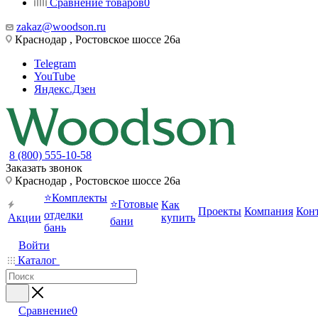
Сравнение товаров
0
zakaz@woodson.ru
Краснодар , Ростовское шоссе 26а
Telegram
YouTube
Яндекс.Дзен
8 (800) 555-10-58
Заказать звонок
Краснодар , Ростовское шоссе 26а
⭐Комплекты
⭐Готовые
Как
Проекты
Компания
Кон
отделки
Акции
купить
бани
бань
Войти
Каталог
Сравнение
0