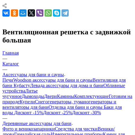
Вентиляционная решетка с задвижкой
большая
Главная
—
Каталог
—
Аксессуары для бани и сауны
Печи
Woodson аксессуары для бани и сауны
Вентиляция для
бани Кубасту
Левада аксессуары для дома и бани
Обливные
устройства
Литье
чугунное
Дымоходы
Двери
Камины
Комплектующие
Готовим на
природе
Купели
Снегогенераторы, туманогенераторы и
вентиляторы для бани
Отделка для бани и сауны
Баки для
воды
Дисконт -15%
Дисконт -25%
Дисконт -30%
—
Деревянные аксессуары для бани
Фито и веникозапарники
Средства для чистки
Веники/
дрова
Гималайская соль
Измерительные приборы
Камни для