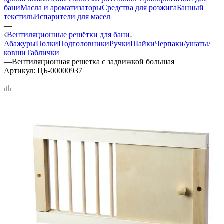
бани
Масла и ароматизаторы
Средства для розжига
Банный
текстиль
Испарители для масел
—
Вентиляционные решётки для бани
Абажуры
Полки
Подголовники
Ручки
Шайки
Черпаки/ушаты/
ковши
Таблички
—
Вентиляционная решетка с задвижкой большая
Артикул:
ЦБ-00000937