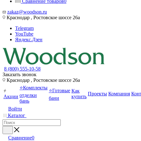
Сравнение товаров
0
zakaz@woodson.ru
Краснодар , Ростовское шоссе 26а
Telegram
YouTube
Яндекс.Дзен
8 (800) 555-10-58
Заказать звонок
Краснодар , Ростовское шоссе 26а
⭐Комплекты
⭐Готовые
Как
Проекты
Компания
Кон
отделки
Акции
купить
бани
бань
Войти
Каталог
Сравнение
0