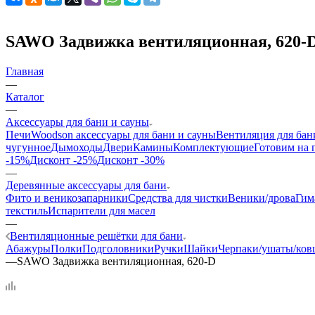
SAWO Задвижка вентиляционная, 620-
Главная
—
Каталог
—
Аксессуары для бани и сауны
Печи
Woodson аксессуары для бани и сауны
Вентиляция для бан
чугунное
Дымоходы
Двери
Камины
Комплектующие
Готовим на 
-15%
Дисконт -25%
Дисконт -30%
—
Деревянные аксессуары для бани
Фито и веникозапарники
Средства для чистки
Веники/дрова
Гим
текстиль
Испарители для масел
—
Вентиляционные решётки для бани
Абажуры
Полки
Подголовники
Ручки
Шайки
Черпаки/ушаты/ко
—
SAWO Задвижка вентиляционная, 620-D