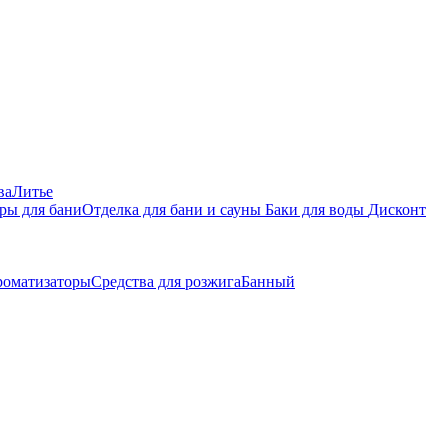
ва
Литье
ры для бани
Отделка для бани и сауны
Баки для воды
Дисконт
роматизаторы
Средства для розжига
Банный