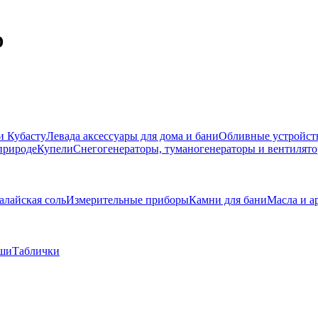
D
и Кубасту
Левада аксессуары для дома и бани
Обливные устройст
природе
Купели
Снегогенераторы, туманогенераторы и вентилято
алайская соль
Измерительные приборы
Камни для бани
Масла и а
вши
Таблички