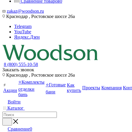
Сравнение товаров
0
zakaz@woodson.ru
Краснодар , Ростовское шоссе 26а
Telegram
YouTube
Яндекс.Дзен
8 (800) 555-10-58
Заказать звонок
Краснодар , Ростовское шоссе 26а
⭐Комплекты
⭐Готовые
Как
Проекты
Компания
Кон
отделки
Акции
купить
бани
бань
Войти
Каталог
Сравнение
0