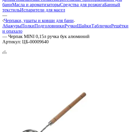
бани
Масла и ароматизаторы
Средства для розжига
Банный
текстиль
Испарители для масел
—
Черпаки, ушаты и ковши для бани
Абажуры
Полки
Подголовники
Ручки
Шайки
Таблички
Решётки
и опахало
—
Черпак MINI 0,15л ручка бук алюминий
Артикул:
ЦБ-00009640