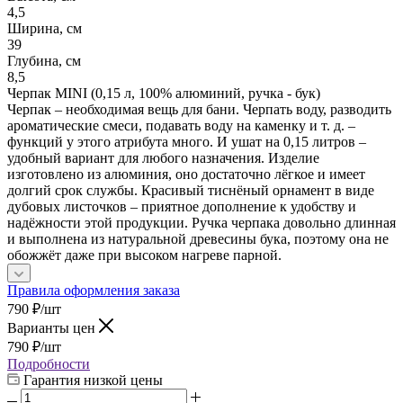
4,5
Ширина, см
39
Глубина, см
8,5
Черпак MINI (0,15 л, 100% алюминий, ручка - бук)
Черпак – необходимая вещь для бани. Черпать воду, разводить
ароматические смеси, подавать воду на каменку и т. д. –
функций у этого атрибута много. И ушат на 0,15 литров –
удобный вариант для любого назначения. Изделие
изготовлено из алюминия, оно достаточно лёгкое и имеет
долгий срок службы. Красивый тиснёный орнамент в виде
дубовых листочков – приятное дополнение к удобству и
надёжности этой продукции. Ручка черпака довольно длинная
и выполнена из натуральной древесины бука, поэтому она не
обожжёт даже при высоком нагреве парной.
Правила оформления заказа
790
₽
/шт
Варианты цен
790
₽
/шт
Подробности
Гарантия низкой цены