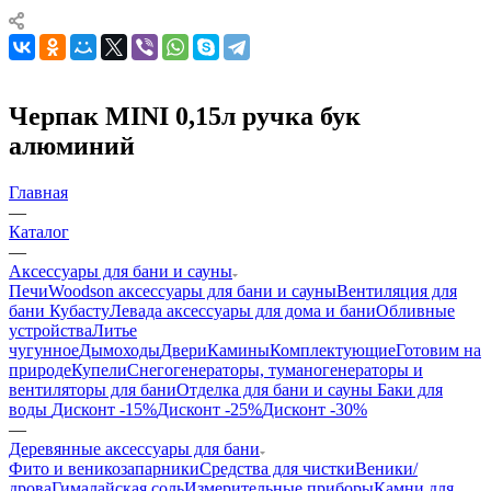
Черпак MINI 0,15л ручка бук
алюминий
Главная
—
Каталог
—
Аксессуары для бани и сауны
Печи
Woodson аксессуары для бани и сауны
Вентиляция для
бани Кубасту
Левада аксессуары для дома и бани
Обливные
устройства
Литье
чугунное
Дымоходы
Двери
Камины
Комплектующие
Готовим на
природе
Купели
Снегогенераторы, туманогенераторы и
вентиляторы для бани
Отделка для бани и сауны
Баки для
воды
Дисконт -15%
Дисконт -25%
Дисконт -30%
—
Деревянные аксессуары для бани
Фито и веникозапарники
Средства для чистки
Веники/
дрова
Гималайская соль
Измерительные приборы
Камни для