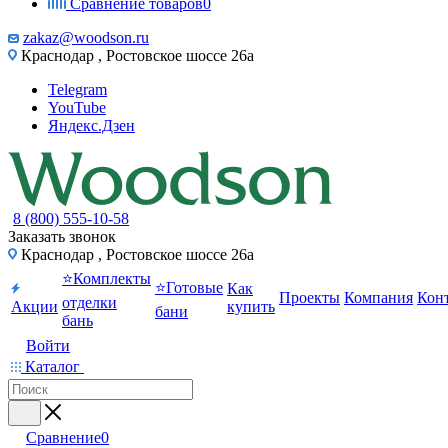
Сравнение товаров
0
zakaz@woodson.ru
Краснодар , Ростовское шоссе 26а
Telegram
YouTube
Яндекс.Дзен
8 (800) 555-10-58
Заказать звонок
Краснодар , Ростовское шоссе 26а
⭐Комплекты
⭐Готовые
Как
Проекты
Компания
Кон
отделки
Акции
купить
бани
бань
Войти
Каталог
Сравнение
0