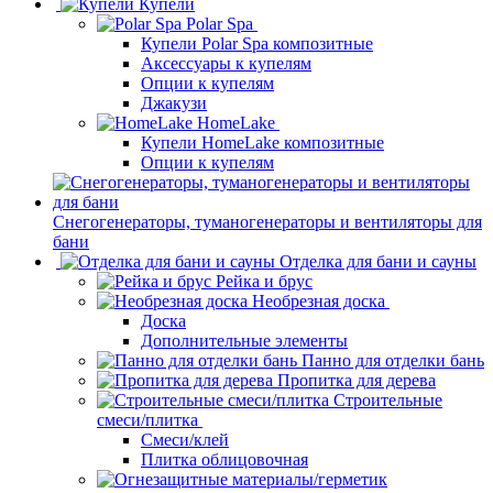
Купели
Polar Spa
Купели Polar Spa композитные
Аксессуары к купелям
Опции к купелям
Джакузи
HomeLake
Купели HomeLake композитные
Опции к купелям
Снегогенераторы, туманогенераторы и вентиляторы для
бани
Отделка для бани и сауны
Рейка и брус
Необрезная доска
Доска
Дополнительные элементы
Панно для отделки бань
Пропитка для дерева
Строительные
смеси/плитка
Смеси/клей
Плитка облицовочная