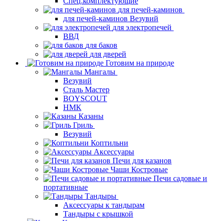
Спец.комплектующие
для печей-каминов
для печей-каминов Везувий
для электропечей
ВВД
для баков
для дверей
Готовим на природе
Мангалы
Везувий
Сталь Мастер
BOYSCOUT
НМК
Казаны
Гриль
Везувий
Коптильни
Аксессуары
Печи для казанов
Чаши Костровые
Печи садовые и
портативные
Тандыры
Аксессуары к тандырам
Тандыры с крышкой