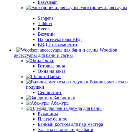
Easysteam
Электропечи для сауны
Sangens
Tulikivi
Everest
Везувий
Парогенераторы ВВД
ВВД Инжкомцентр
Woodson
аксессуары для бани и сауны
Окна
Готовые окна
Окна на заказ
Шайки
Валики, матрасы и
подушки
Серия Элит
Запарники
Абажуры
Одежда для бани
Рукавицы
Платье банное
Банный костюм для пар-мастера
Халаты и тапочки для бани