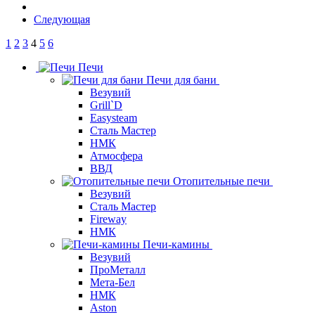
Следующая
1
2
3
4
5
6
Печи
Печи для бани
Везувий
Grill`D
Easysteam
Сталь Мастер
НМК
Атмосфера
ВВД
Отопительные печи
Везувий
Сталь Мастер
Fireway
НМК
Печи-камины
Везувий
ПроМеталл
Мета-Бел
НМК
Aston