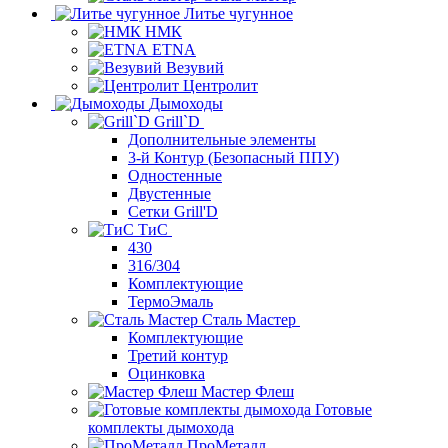
Литье чугунное
НМК
ETNA
Везувий
Центролит
Дымоходы
Grill`D
Дополнительные элементы
3-й Контур (Безопасный ППУ)
Одностенные
Двустенные
Сетки Grill'D
ТиС
430
316/304
Комплектующие
ТермоЭмаль
Сталь Мастер
Комплектующие
Третий контур
Оцинковка
Мастер Флеш
Готовые
комплекты дымохода
ПроМеталл