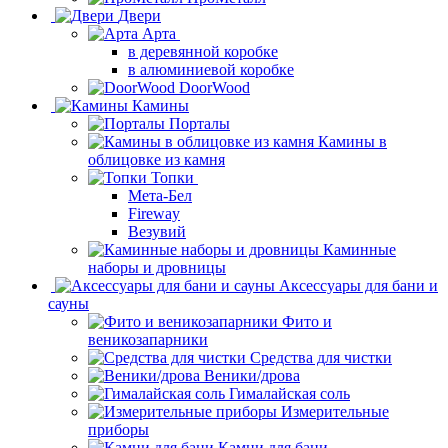
Двери
Арта
в деревянной коробке
в алюминиевой коробке
DoorWood
Камины
Порталы
Камины в
облицовке из камня
Топки
Мета-Бел
Fireway
Везувий
Каминные
наборы и дровницы
Аксессуары для бани и
сауны
Фито и
веникозапарники
Средства для чистки
Веники/дрова
Гималайская соль
Измерительные
приборы
Камни для бани