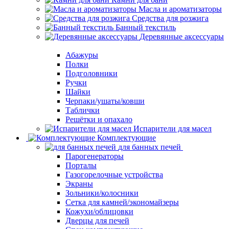
Масла и ароматизаторы
Средства для розжига
Банный текстиль
Деревянные аксессуары
Абажуры
Полки
Подголовники
Ручки
Шайки
Черпаки/ушаты/ковши
Таблички
Решётки и опахало
Испарители для масел
Комплектующие
для банных печей
Парогенераторы
Порталы
Газогорелочные устройства
Экраны
Зольники/колосники
Сетка для камней/экономайзеры
Кожухи/облицовки
Дверцы для печей